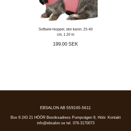
Softsele+koppel, stor kanin, 25-40
cm, 1.20 m
199.00 SEK
EBSALON AB 559245-5611
Box 8 243 21 HÖÖR Besöksadress Pumpvägen 9, Höör. Kontakt
info@ebsalon.se
tel. 076-3170073