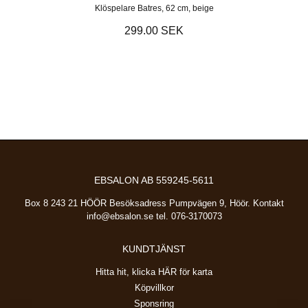
Klöspelare Batres, 62 cm, beige
299.00 SEK
EBSALON AB 559245-5611
Box 8 243 21 HÖÖR Besöksadress Pumpvägen 9, Höör. Kontakt
info@ebsalon.se
tel. 076-3170073
KUNDTJÄNST
Hitta hit, klicka HÄR för karta
Köpvillkor
Sponsring