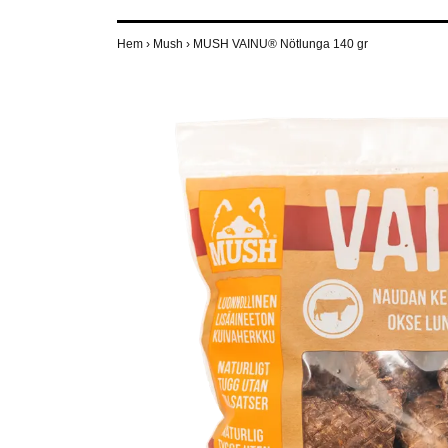
Hem
›
Mush
›
MUSH VAINU® Nötlunga 140 gr