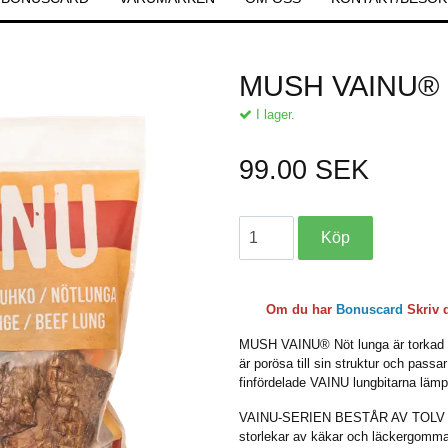
MUSH VAINU® N
I lager.
99.00 SEK
Om du har
Bonuscard
Skriv 
MUSH VAINU® Nöt lunga är torkad oc
är porösa till sin struktur och pass
finfördelade VAINU lungbitarna lämpa
VAINU-SERIEN BESTÅR AV TOLV 
storlekar av käkar och läckergommar