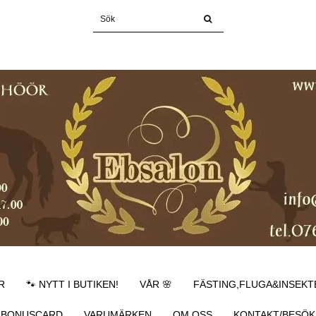
R
🐾 NYTT I BUTIKEN!
VÅR 🌸
FÄSTING,FLUGA&INSEKT
BONUSCARD
VARUMÄRKEN
OM OSS
KONTAKT/BESÖK