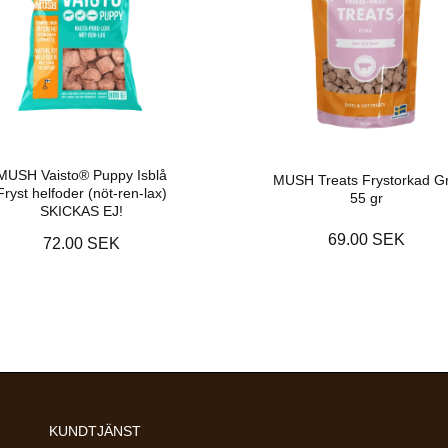
MUSH Vaisto® Puppy Isblå
MUSH Treats Frystorkad Gr
Fryst helfoder (nöt-ren-lax)
55 gr
SKICKAS EJ!
69.00 SEK
72.00 SEK
KUNDTJÄNST