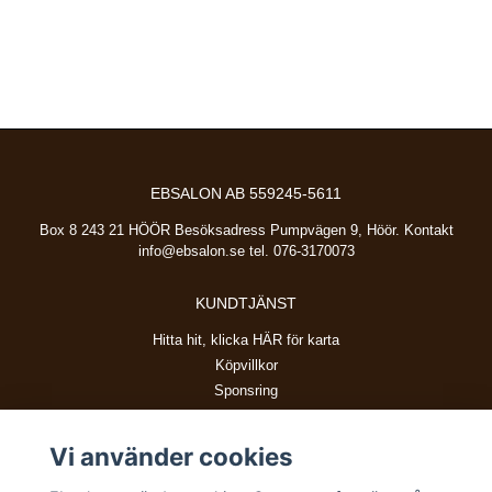
EBSALON AB 559245-5611
Box 8 243 21 HÖÖR Besöksadress Pumpvägen 9, Höör. Kontakt
info@ebsalon.se
tel. 076-3170073
KUNDTJÄNST
Hitta hit, klicka HÄR för karta
Köpvillkor
Sponsring
Vi använder cookies
BETALSÄTT