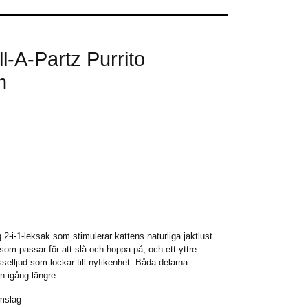
-A-Partz Purrito
m
 2-i-1-leksak som stimulerar kattens naturliga jaktlust.
som passar för att slå och hoppa på, och ett yttre
elljud som lockar till nyfikenhet. Båda delarna
n igång längre.
omslag