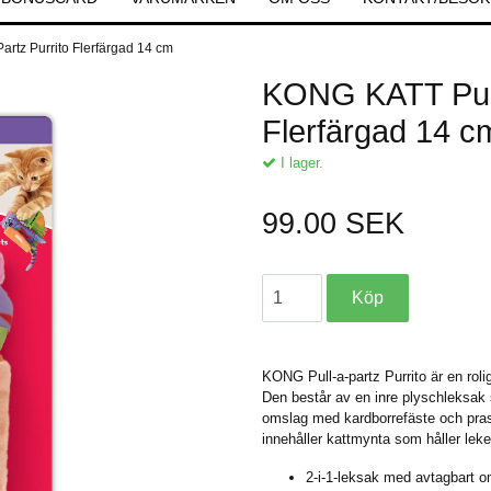
rtz Purrito Flerfärgad 14 cm
KONG KATT Pull
Flerfärgad 14 c
I lager.
99.00 SEK
KONG Pull-a-partz Purrito är en rolig
Den består av en inre plyschleksak 
omslag med kardborrefäste och prass
innehåller kattmynta som håller leke
2-i-1-leksak med avtagbart 