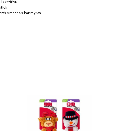
dborrefäste
ktlek
rth American kattmynta