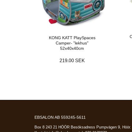
C
KONG KATT PlaySpaces
Camper- "lekhus"
52x40x40cm
219.00 SEK
EBSALON AB 559245-5611
Box 8 243 21 HÖÖR Besöksadress Pumpvägen 9, Höör.