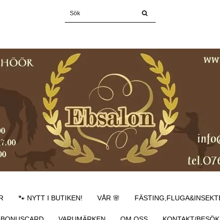
R
🐾 NYTT I BUTIKEN!
VÅR 🌸
FÄSTING,FLUGA&INSEKT
BONUSCARD
VARUMÄRKEN
OM OSS
KONTAKT/BESÖK