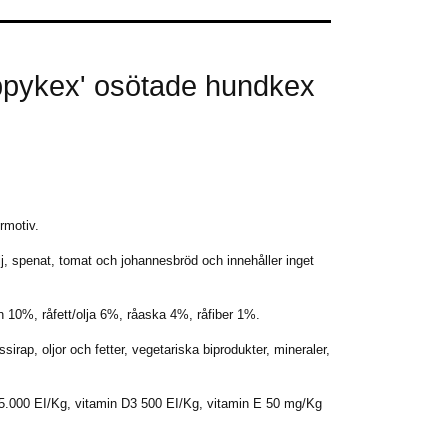
pykex' osötade hundkex
rmotiv.
j, spenat, tomat och johannesbröd och innehåller inget
in 10%, råfett/olja 6%, råaska 4%, råfiber 1%.
irap, oljor och fetter, vegetariska biprodukter, mineraler,
 5.000 EI/Kg, vitamin D3 500 EI/Kg, vitamin E 50 mg/Kg