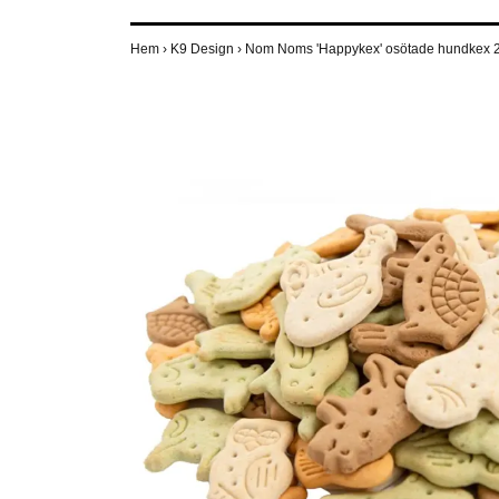
Hem
›
K9 Design
›
Nom Noms 'Happykex' osötade hundkex 