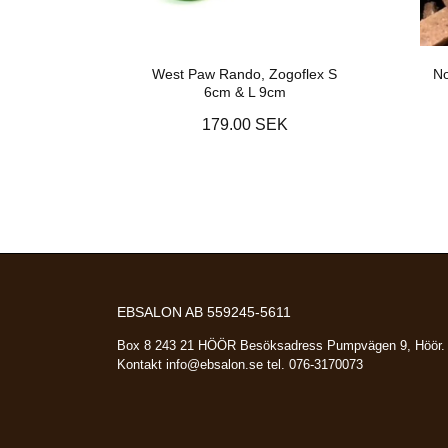
West Paw Rando, Zogoflex S
N
6cm & L 9cm
179.00 SEK
EBSALON AB 559245-5611
Box 8 243 21 HÖÖR Besöksadress Pumpvägen 9, Höör.
Kontakt
info@ebsalon.se
tel. 076-3170073