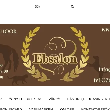
R
🐾 NYTT I BUTIKEN!
VÅR 🌸
FÄSTING,FLUGA&INSEKT
BONUSCARD
VARUMÄRKEN
OM OSS
KONTAKT/BESÖK