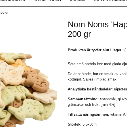
200 gr
Nom Noms 'Hap
200 gr
Produkten är tyvärr slut i lager. :(
Söta små spröda kex med glada dju
De är osötade, har en smak av vanil
köttmjöl. Säljes i mixad smak.
Analytiska beståndsdelar
: råprote
Sammansättning:
spannmål, glukoss
grönsaker och frukt [min 4%].
Tillsatta näringsämnen:
vitamin A
Storlek:
5.5x3cm