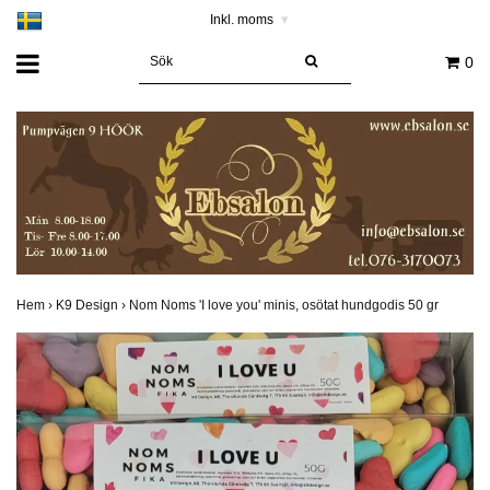
Inkl. moms
▾
0
Hem
›
K9 Design
›
Nom Noms 'I love you' minis, osötat hundgodis 50 gr