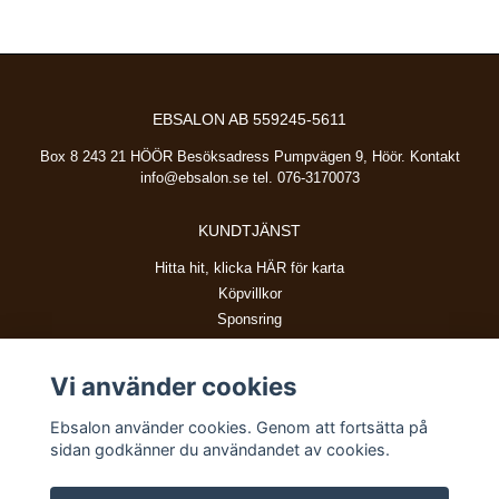
EBSALON AB 559245-5611
Box 8 243 21 HÖÖR Besöksadress Pumpvägen 9, Höör. Kontakt
info@ebsalon.se
tel. 076-3170073
KUNDTJÄNST
Hitta hit, klicka HÄR för karta
Köpvillkor
Sponsring
Vi använder cookies
BETALSÄTT
Ebsalon använder cookies. Genom att fortsätta på
sidan godkänner du användandet av cookies.