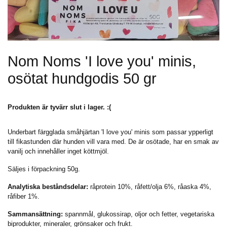
Nom Noms 'I love you' minis,
osötat hundgodis 50 gr
Produkten är tyvärr slut i lager. :(
Underbart färgglada småhjärtan 'I love you' minis som passar ypperligt
till fikastunden där hunden vill vara med. De är osötade, har en smak av
vanilj och innehåller inget köttmjöl.
Säljes i förpackning 50g.
Analytiska beståndsdelar:
råprotein 10%, råfett/olja 6%, råaska 4%,
råfiber 1%.
Sammansättning:
spannmål, glukossirap, oljor och fetter, vegetariska
biprodukter, mineraler, grönsaker och frukt.