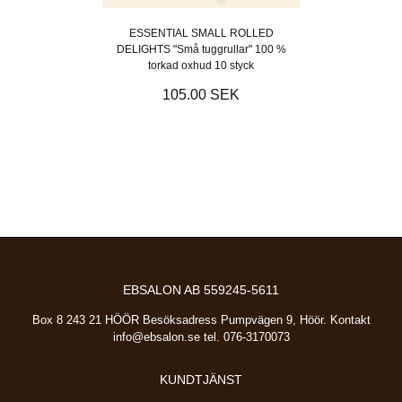
ESSENTIAL SMALL ROLLED
DELIGHTS "Små tuggrullar" 100 %
torkad oxhud 10 styck
105.00 SEK
EBSALON AB 559245-5611
Box 8 243 21 HÖÖR Besöksadress Pumpvägen 9, Höör. Kontakt
info@ebsalon.se
tel. 076-3170073
KUNDTJÄNST