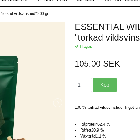
orkad vildsvinshud" 200 gr
ESSENTIAL WI
"torkad vildsvin
I lager.
105.00 SEK
100 % torkad vildsvinshud. Inget ann
Råprotein
62.4 %
Råfett
20.9 %
Växttråd
1.1 %