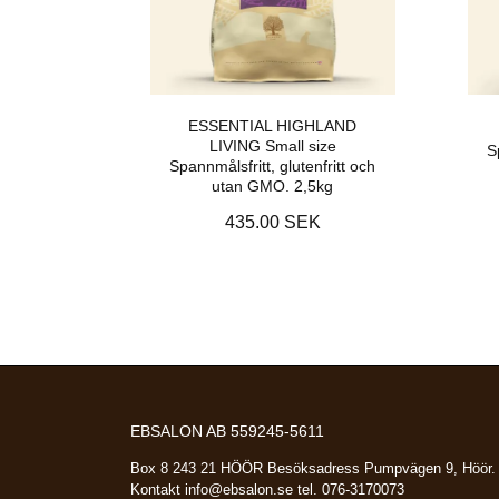
ESSENTIAL HIGHLAND
LIVING Small size
S
Spannmålsfritt, glutenfritt och
utan GMO. 2,5kg
435.00 SEK
EBSALON AB 559245-5611
Box 8 243 21 HÖÖR Besöksadress Pumpvägen 9, Höör.
Kontakt
info@ebsalon.se
tel. 076-3170073