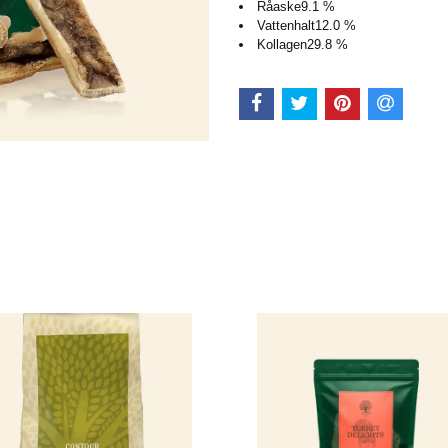
Råaske
9.1 %
Vattenhalt
12.0 %
Kollagen
29.8 %