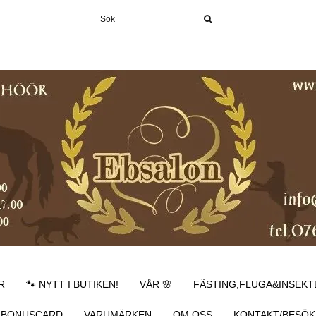
R
🐾 NYTT I BUTIKEN!
VÅR 🌸
FÄSTING,FLUGA&INSEKT
BONUSCARD
VARUMÄRKEN
OM OSS
KONTAKT/BESÖK