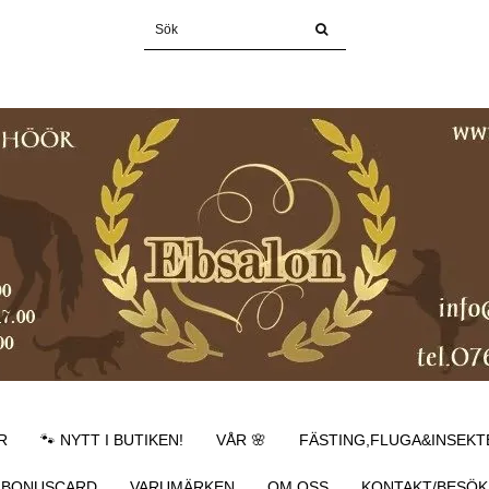
R
🐾 NYTT I BUTIKEN!
VÅR 🌸
FÄSTING,FLUGA&INSEKT
BONUSCARD
VARUMÄRKEN
OM OSS
KONTAKT/BESÖK