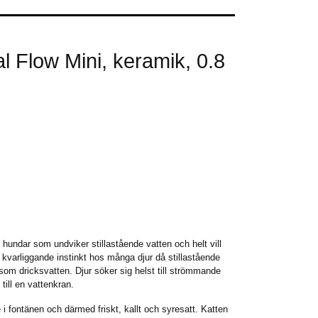
al Flow Mini, keramik, 0.8
h hundar som undviker stillastående vatten och helt vill
n kvarliggande instinkt hos många djur då stillastående
gt som dricksvatten. Djur söker sig helst till strömmande
till en vattenkran.
e i fontänen och därmed friskt, kallt och syresatt. Katten