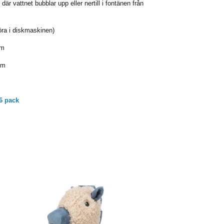
 där vattnet bubblar upp eller nertill i fontänen från
köra i diskmaskinen)
cm
cm
 6 pack