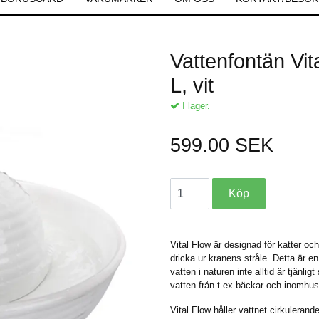
Vattenfontän Vit
L, vit
I lager.
599.00 SEK
Vital Flow är designad för katter oc
dricka ur kranens stråle. Detta är e
vatten i naturen inte alltid är tjänli
vatten från t ex bäckar och inomhus 
Vital Flow håller vattnet cirkulerand