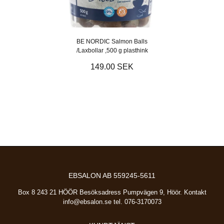
BE NORDIC Salmon Balls
/Laxbollar ,500 g plasthink
149.00 SEK
EBSALON AB 559245-5611
Box 8 243 21 HÖÖR Besöksadress Pumpvägen 9, Höör. Kontakt
info@ebsalon.se
tel. 076-3170073