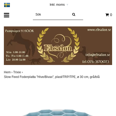
Inkl. moms
▾
0
Hem
›
Trixie
›
Slow Feed Foderplatta "Hive/Bivax", plast/TRP/TPE, ø 30 cm, grå/blå