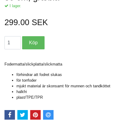
I lager.
299.00 SEK
Fodermatta/slickplatta/slickmatta
förhindrar att fodret slukas
för torrfoder
mjukt material är skonsamt för munnen och tandköttet
halkfri
plast/TPE/TPR