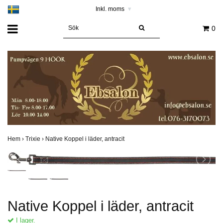
Inkl. moms
▾
0
Hem
›
Trixie
›
Native Koppel i läder, antracit
Native Koppel i läder, antracit
I lager.