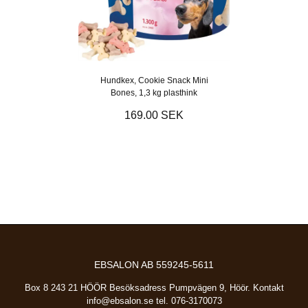
Hundkex, Cookie Snack Mini
Bones, 1,3 kg plasthink
169.00 SEK
EBSALON AB 559245-5611
Box 8 243 21 HÖÖR Besöksadress Pumpvägen 9, Höör. Kontakt
info@ebsalon.se
tel. 076-3170073