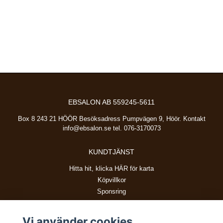
EBSALON AB 559245-5611
Box 8 243 21 HÖÖR Besöksadress Pumpvägen 9, Höör. Kontakt
info@ebsalon.se
tel. 076-3170073
KUNDTJÄNST
Hitta hit, klicka HÄR för karta
Köpvillkor
Sponsring
Vi använder cookies
BETALSÄTT