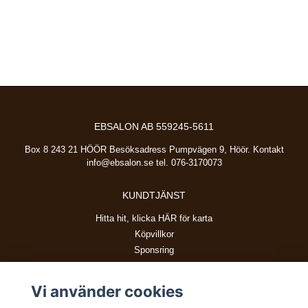
EBSALON AB 559245-5611
Box 8 243 21 HÖÖR Besöksadress Pumpvägen 9, Höör. Kontakt
info@ebsalon.se
tel. 076-3170073
KUNDTJÄNST
Hitta hit, klicka HÄR för karta
Köpvillkor
Sponsring
Vi använder cookies
BETALSÄTT