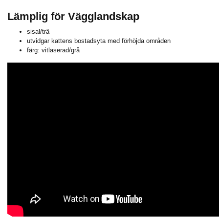
Lämplig för Vägglandskap
sisal/trä
utvidgar kattens bostadsyta med förhöjda områden
färg: vitlaserad/grå