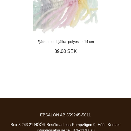
Fjäder med bjällra, polyester, 14 cm
39.00 SEK
EBSALON AB 559245-5611
Box 8 243 21 HÖÖR Besöksadress Pumpvägen 9, Höör. Kontakt
info@ebsalon.se
tel. 076-3170073