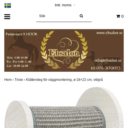
Inkl. moms
▾
0
Hem
›
Trixie
›
Klättersteg för väggmontering, ø 18×22 cm, vit/grå