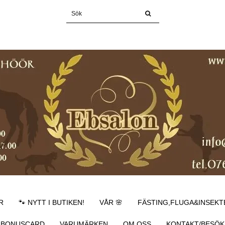
R
🐾 NYTT I BUTIKEN!
VÅR 🌸
FÄSTING,FLUGA&INSEKT
BONUSCARD
VARUMÄRKEN
OM OSS
KONTAKT/BESÖK