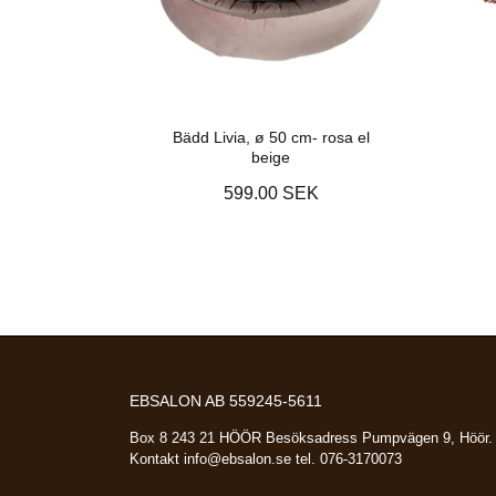
Bädd Livia, ø 50 cm- rosa el
beige
599.00 SEK
EBSALON AB 559245-5611
Box 8 243 21 HÖÖR Besöksadress Pumpvägen 9, Höör.
Kontakt
info@ebsalon.se
tel. 076-3170073