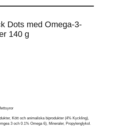
ack Dots med Omega-3-
ker 140 g
ettsyror
rodukter, Kött och animaliska biprodukter (4% Kyckling),
 Omgea 3 och 0.1% Omega 6), Mineraler, Propylenglykol.