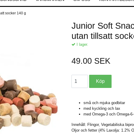
satt socker 140 g
Junior Soft Sn
utan tillsatt soc
I lager.
49.00 SEK
små och mjuka godbitar
med kyckling och lax
med Omega-3 och Omega-6-f
Innehåll: Flingor, Vegetabiliska bip
Oljor och fetter (4% Laxolja: 1.2%