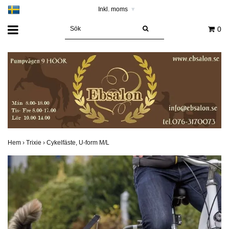
Inkl. moms
▾
0
Hem
›
Trixie
›
Cykelfäste, U-form M/L