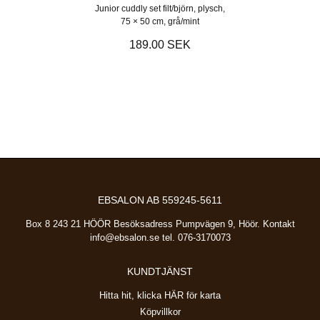
Junior cuddly set filt/björn, plysch,
75 × 50 cm, grå/mint
189.00 SEK
EBSALON AB 559245-5611
Box 8 243 21 HÖÖR Besöksadress Pumpvägen 9, Höör. Kontakt
info@ebsalon.se
tel. 076-3170073
KUNDTJÄNST
Hitta hit, klicka HÄR för karta
Köpvillkor