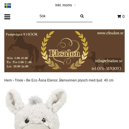
Inkl. moms
▾
0
Hem
›
Trixie
›
Be Eco Åsna Elenor, återvunnen plysch med ljud. 40 cm