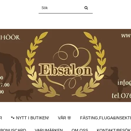
R
🐾 NYTT I BUTIKEN!
VÅR 🌸
FÄSTING,FLUGA&INSEKT
BONUSCARD
VARUMÄRKEN
OM OSS
KONTAKT/BESÖK