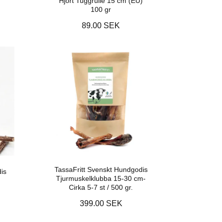
Hjort Tuggrulle 15 cm (EU)
100 gr
89.00 SEK
TassaFritt Svenskt Hundgodis
is
Tjurmuskelklubba 15-30 cm-
Cirka 5-7 st / 500 gr.
399.00 SEK