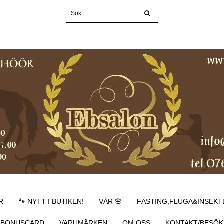
R
🐾 NYTT I BUTIKEN!
VÅR 🌸
FÄSTING,FLUGA&INSEKT
BONUSCARD
VARUMÄRKEN
OM OSS
KONTAKT/BESÖK