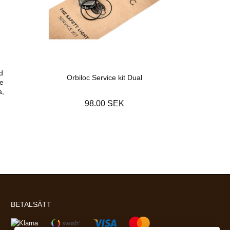
d
Orbiloc Service kit Dual
de
a,
98.00 SEK
BETALSÄTT