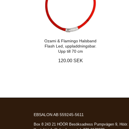
Ozami & Flamingo Halsband
Flash Led, uppladdningsbar.
Upp till 70 cm
120.00 SEK
EBSALON AB 559245-5611
Box 8 243 21 HÖÖR Besöksadress Pumpvägen 9, Höör.