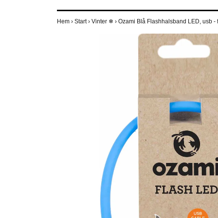
Hem
›
Start
›
Vinter ❄
›
Ozami Blå Flashhalsband LED, usb - fa