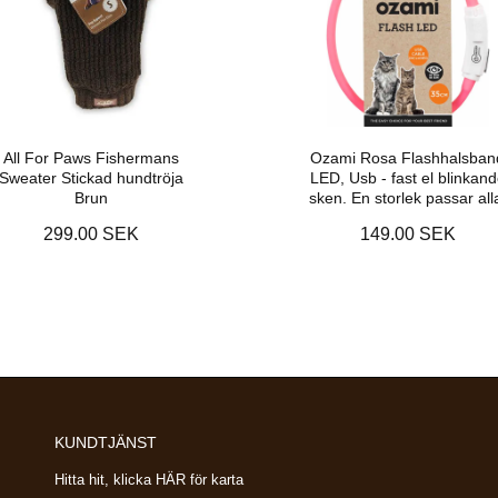
All For Paws Fishermans
Ozami Rosa Flashhalsban
Sweater Stickad hundtröja
LED, Usb - fast el blinkan
Brun
sken. En storlek passar all
299.00 SEK
149.00 SEK
KUNDTJÄNST
Hitta hit, klicka HÄR för karta