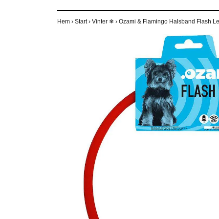
Hem
›
Start
›
Vinter ❄
›
Ozami & Flamingo Halsband Flash Led