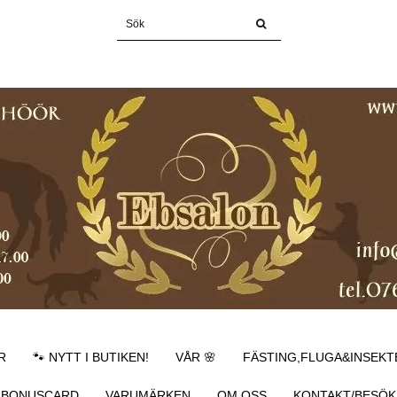
R
🐾 NYTT I BUTIKEN!
VÅR 🌸
FÄSTING,FLUGA&INSEKT
BONUSCARD
VARUMÄRKEN
OM OSS
KONTAKT/BESÖK