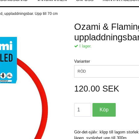
, uppladdningsbar. Upp till 70 cm
Ozami & Flamin
uppladdningsbar.
I lager.
Varianter
RÖD
120.00 SEK
Gör-det-själv: klipp till lagom stor
lägen, synlighet upp till 300m.