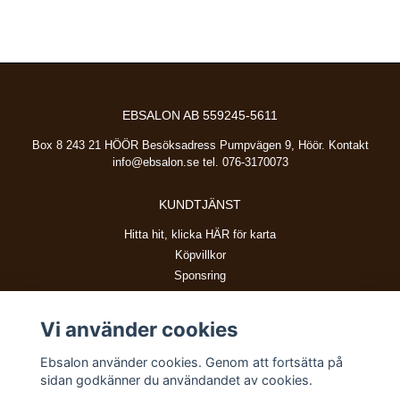
EBSALON AB 559245-5611
Box 8 243 21 HÖÖR Besöksadress Pumpvägen 9, Höör. Kontakt
info@ebsalon.se
tel. 076-3170073
KUNDTJÄNST
Hitta hit, klicka HÄR för karta
Köpvillkor
Sponsring
Vi använder cookies
BETALSÄTT
Ebsalon använder cookies. Genom att fortsätta på
sidan godkänner du användandet av cookies.