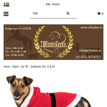
Inkl. moms
▾
0
Hem
›
Start
›
Jul 🎅
›
Jultäcke XS, S & M