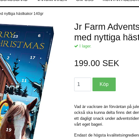
med nyttiga hästkakor 140gr
Jr Farm Adventsk
med nyttiga häs
I lager.
199.00 SEK
Vad är vackrare än förväntan på jul
också ska kunna delta finns det den
ett dagligt snack under adventstide
vårt eget bageri.
Endast de högsta kvalitetsingredie