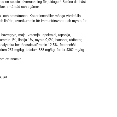
. Med en speciell överraskning för juldagen! Belöna din häst
kor, små träd och stjärnor.
ngs- och aromämnen. Kakor innehåller många värdefulla
 och linfrön, svartkummin för immunförsvaret och mynta för
 havregryn, majs, vetemjöl, speltmjöl, rapsolja,
kummin 1%, linolja 1%, mynta 0,9%, bananer, rödbetor,
Analytiska beståndsdelarProtein 12,5%, fettinnehåll
trium 237 mg/kg, kalcium 588 mg/kg, fosfor 4362 mg/kg
om ett snacks.
s, jul