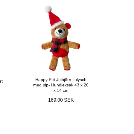
Happy Pet Julbjörn i plysch
st
med pip- Hundleksak 43 x 26
k
x 14 cm
169.00 SEK