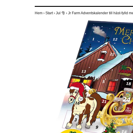
Hem
›
Start
›
Jul 🎅
›
Jr Farm Adventskalender till häst-fylld 