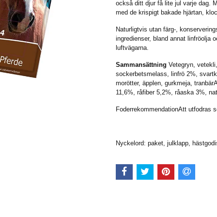
också ditt djur få lite jul varje dag
med de krispigt bakade hjärtan, kloc
Naturligtvis utan färg-, konserveri
ingredienser, bland annat linfröolja
luftvägarna.
Sammansättning
Vetegryn, vetekli,
sockerbetsmelass, linfrö 2%, svart
morötter, äpplen, gurkmeja, tranbär
11,6%, råfiber 5,2%, råaska 3%, na
FoderrekommendationAtt utfodras s
Nyckelord: paket, julklapp, hästgodi