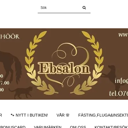
R
🐾 NYTT I BUTIKEN!
VÅR 🌸
FÄSTING,FLUGA&INSEKT
BONUSCARD
VARUMÄRKEN
OM OSS
KONTAKT/BESÖK