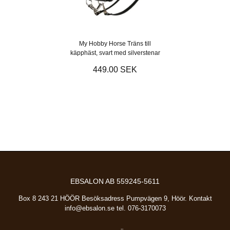
My Hobby Horse Träns till
käpphäst, svart med silverstenar
449.00 SEK
EBSALON AB 559245-5611
Box 8 243 21 HÖÖR Besöksadress Pumpvägen 9, Höör. Kontakt
info@ebsalon.se
tel. 076-3170073