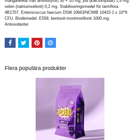
mangankelat från aminosyror) 30 + 10 mg, jod (kalciumjodat) 1,5 mg,
selen (natriumselenit) 0,2 mg. Stabiliseringsmedel för tarmflora:
4B1707, Enterococcus faecium DSM 10663/NCIMB 10415 1 x 10^9
CFU. Bindemedel: E558, bentonit-montmorillonit 1000 mg.
Antioxidanter.
Flera populära produkter