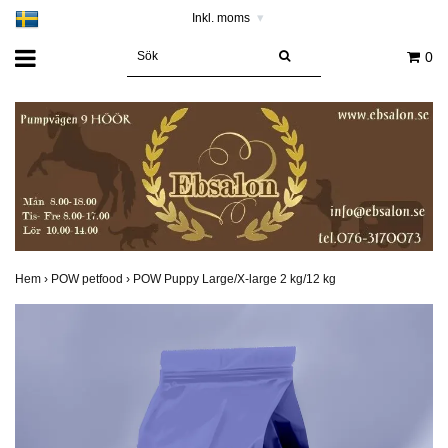
Inkl. moms
▾
0
Hem
›
POW petfood
›
POW Puppy Large/X-large 2 kg/12 kg