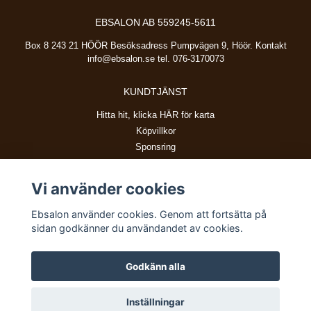
EBSALON AB 559245-5611
Box 8 243 21 HÖÖR Besöksadress Pumpvägen 9, Höör. Kontakt
info@ebsalon.se
tel. 076-3170073
KUNDTJÄNST
Hitta hit, klicka HÄR för karta
Köpvillkor
Sponsring
Vi använder cookies
BETALSÄTT
Ebsalon använder cookies. Genom att fortsätta på
sidan godkänner du användandet av cookies.
Godkänn alla
© Copyright 2026 Ebsalon
Inställningar