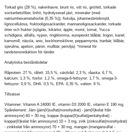
Torkad gris (28 %), nakenhavre, brunt ris, vitt ris, grisfett, torkade
sockerbetsfiber, linfrö, hydrolyserad jäst, mineraler (med
natriumhexametafosfat (0,35 %)), fiskolja, johannesbrödsmjöl,
lignocellulosa, fruktooligosackarider, mannanoligosackarider, torkade
örter och frukter (sjögräs, kikärtor, äpple, morot, tomat, Yucca
schidigera, alfalfa, nypon, ringblomma, europeiskt blåbär, lingon, kanel,
kamomill, nässla, anis, bockhornsklöver, pepparmynta, tranbär, blåbär,
spirulina, apelsin, päron, mullbär, persilja). *mineral för
tandstensreduktion för tänder.
Analytiska beståndsdelar
Råprotein: 27 %, råfett: 15,5 %, växttråd: 2,3 %, råaska: 6,7 %,
kalcium: 1,3 %, fosfor: 1,2 %, omega-6-fettsyror: 1,7 %, omega-3-
fettsyror: 0,9 %, DHA: 0,5 %, EPA: 0,35 %, vatten: 9 %.
Tillsatser
Vitaminer: Vitamin A 24000 IE, vitamin D3 2000 IE, vitamin E 190 mg.
Spårelement: Järn (järn(II)sulfat(monohydrat) - järn(II)kelat från
aminosyror) 60 + 30 mg, koppar (koppar(II)sulfat(pentahydrat) -
koppar(II)kelat från aminosyror) 10 + 3 mg, zink (zinksulfat(monohydrat)
- zinkkelat från aminosyror) 70 + 30 mg, mangan (mangansulfat -