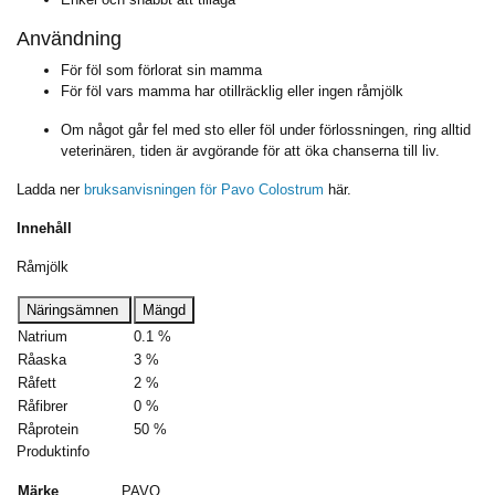
Användning
För föl som förlorat sin mamma
För föl vars mamma har otillräcklig eller ingen råmjölk
Om något går fel med sto eller föl under förlossningen, ring alltid
veterinären, tiden är avgörande för att öka chanserna till liv.
Ladda ner
bruksanvisningen för Pavo Colostrum
här.
Innehåll
Råmjölk
Näringsämnen
Mängd
Natrium
0.1 %
Råaska
3 %
Råfett
2 %
Råfibrer
0 %
Råprotein
50 %
Produktinfo
Märke
PAVO