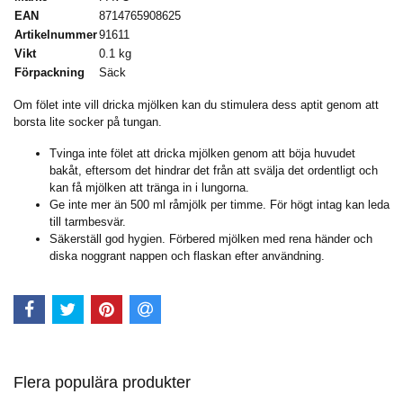
EAN
8714765908625
Artikelnummer
91611
Vikt
0.1 kg
Förpackning
Säck
Om fölet inte vill dricka mjölken kan du stimulera dess aptit genom att
borsta lite socker på tungan.
Tvinga inte fölet att dricka mjölken genom att böja huvudet
bakåt, eftersom det hindrar det från att svälja det ordentligt och
kan få mjölken att tränga in i lungorna.
Ge inte mer än 500 ml råmjölk per timme. För högt intag kan leda
till tarmbesvär.
Säkerställ god hygien. Förbered mjölken med rena händer och
diska noggrant nappen och flaskan efter användning.
Flera populära produkter