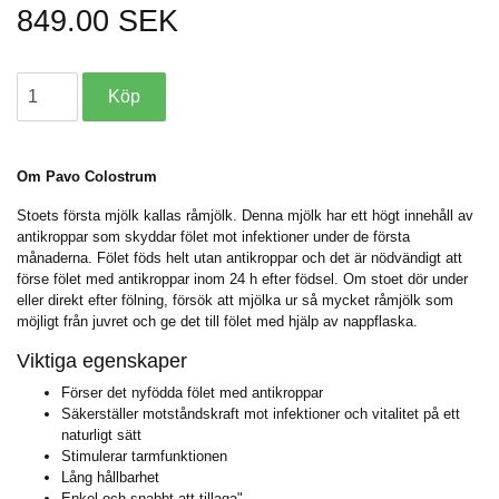
849.00 SEK
Om Pavo Colostrum
Stoets första mjölk kallas råmjölk. Denna mjölk har ett högt innehåll av
antikroppar som skyddar fölet mot infektioner under de första
månaderna. Fölet föds helt utan antikroppar och det är nödvändigt att
förse fölet med antikroppar inom 24 h efter födsel. Om stoet dör under
eller direkt efter fölning, försök att mjölka ur så mycket råmjölk som
möjligt från juvret och ge det till fölet med hjälp av nappflaska.
Viktiga egenskaper
Förser det nyfödda fölet med antikroppar
Säkerställer motståndskraft mot infektioner och vitalitet på ett
naturligt sätt
Stimulerar tarmfunktionen
Lång hållbarhet
Enkel och snabbt att tillaga"