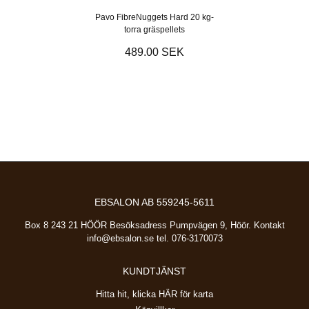
Pavo FibreNuggets Hard 20 kg-
torra gräspellets
489.00 SEK
EBSALON AB 559245-5611
Box 8 243 21 HÖÖR Besöksadress Pumpvägen 9, Höör. Kontakt
info@ebsalon.se
tel. 076-3170073
KUNDTJÄNST
Hitta hit, klicka HÄR för karta