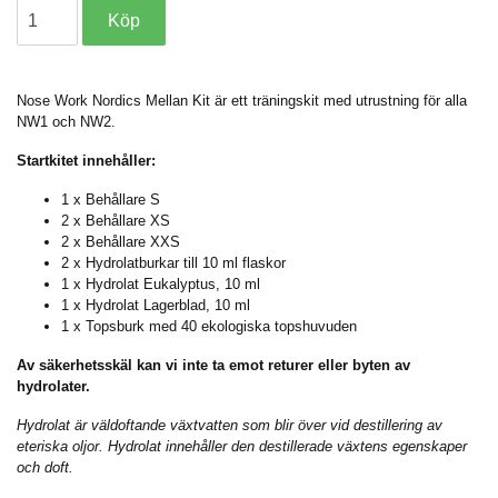
Nose Work Nordics Mellan Kit är ett träningskit med utrustning för alla
NW1 och NW2.
Startkitet innehåller:
1 x Behållare S
2 x
Behållare XS
2 x Behållare XXS
2 x
Hydrolatburkar till 10 ml flaskor
1 x Hydrolat Eukalyptus, 10 ml
1 x
Hydrolat Lagerblad, 10 ml
1 x Topsburk med 40 ekologiska topshuvuden
Av säkerhetsskäl kan vi inte ta emot returer eller byten av
hydrolater.
Hydrolat är väldoftande växtvatten som blir över vid destillering av
eteriska oljor. Hydrolat innehåller den destillerade växtens egenskaper
och doft.