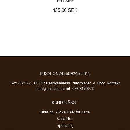
Nosework
435.00 SEK
EBSALON AB 559245-5611
Box 8 243 21 HÖÖR Besöksadress Pumpvägen 9, Höör. Kontakt
info@ebsalon.se
tel. 076-3170073
KUNDTJÄNST
Hitta hit, klicka HÄR för karta
Köpvillkor
Sponsring