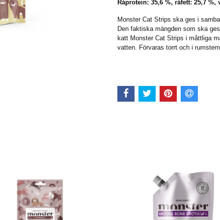
Råprotein: 35,6 %, råfett: 25,7 %, 
Monster Cat Strips ska ges i samba
Den faktiska mängden som ska ges be
katt Monster Cat Strips i måttliga mäng
vatten. Förvaras torrt och i rumstem