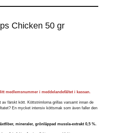
ips Chicken 50 gr
ditt medlemsnummer i meddelandefältet i kassan.
at av färskt kött. Köttstrimlorna grillas varsamt innan de
sultatet? En mycket intensiv köttsmak som även faller den
äxtfiber, mineraler, grönläppad mussla-extrakt 0,5 %.