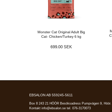
M
Monster Cat Original Adult Big
C
Cat- Chicken/Turkey 6 kg
699.00 SEK
EBSALON AB 559245-5611
Box 8 243 21 HÖÖR Besöksadress Pumpvägen 9, Höör.
Kontakt
info@ebsalon.se
tel. 076-3170073