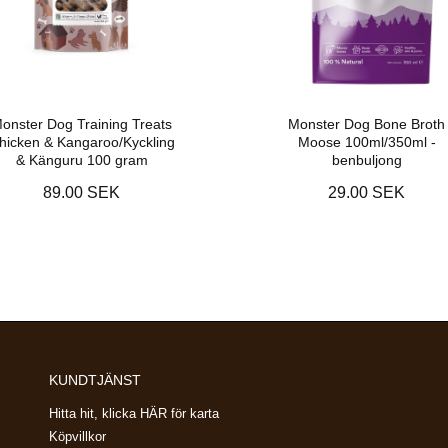
onster Dog Training Treats
Monster Dog Bone Broth
hicken & Kangaroo/Kyckling
Moose 100ml/350ml -
& Känguru 100 gram
benbuljong
89.00 SEK
29.00 SEK
KUNDTJÄNST
Hitta hit, klicka HÄR för karta
Köpvillkor