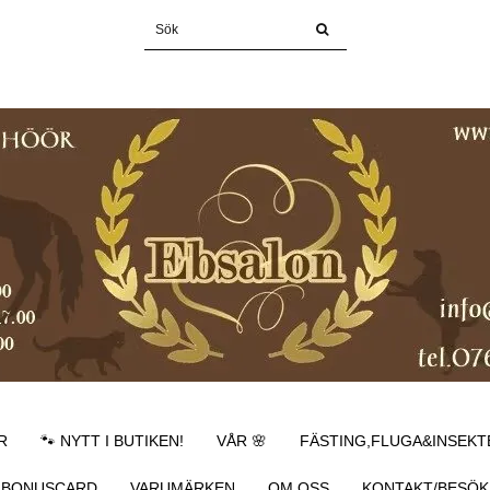
R
🐾 NYTT I BUTIKEN!
VÅR 🌸
FÄSTING,FLUGA&INSEKT
BONUSCARD
VARUMÄRKEN
OM OSS
KONTAKT/BESÖK