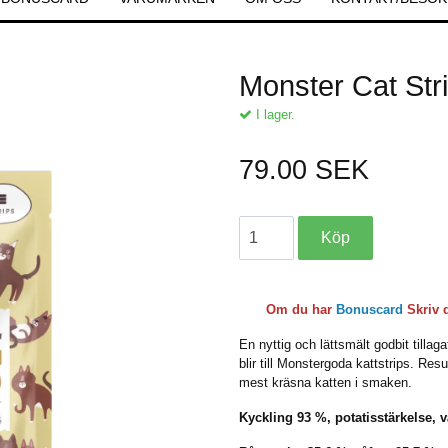
Monster Cat Str
I lager.
79.00 SEK
Om du har
Bonuscard
Skriv 
En nyttig och lättsmält godbit tillag
blir till Monstergoda kattstrips. Re
mest kräsna katten i smaken.
Kyckling 93 %, potatisstärkelse, v