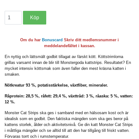
Om du har
Bonuscard
Skriv ditt medlemsnummer i
meddelandefältet i kassan.
En nyttig och lättsmält godbit tillagat av färskt kött. Köttstrimlorna
grillas varsamt innan de blir till Monstergoda kattstrips. Resultatet? En
mycket intensiv köttsmak som även faller den mest kräsna katten i
smaken.
Nötkreatur 93 %, potatisstärkelse, växtfiber, mineraler.
Råprotein: 28,5 %, råfett: 29,4 %, växttråd: 3 %, råaska: 5 %, vatten:
12 %.
Monster Cat Strips ska ges i samband med en hälsosam kost och är
idealisk som en godbit. Den faktiska mängden som ska ges beror på
kattens storlek, ålder och aktivitetsnivå. Ge din katt Monster Cat Strips
i måttliga mängder och se alltid till att den har tillgång till friskt vatten.
Förvaras torrt och i rumstemperatur.