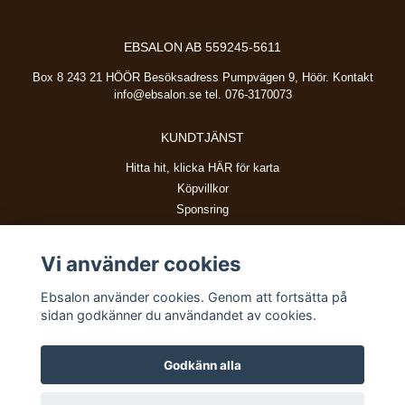
EBSALON AB 559245-5611
Box 8 243 21 HÖÖR Besöksadress Pumpvägen 9, Höör. Kontakt
info@ebsalon.se
tel. 076-3170073
KUNDTJÄNST
Hitta hit, klicka HÄR för karta
Köpvillkor
Sponsring
Vi använder cookies
BETALSÄTT
Ebsalon använder cookies. Genom att fortsätta på
sidan godkänner du användandet av cookies.
Godkänn alla
© Copyright 2026 Ebsalon