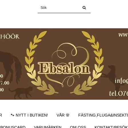
R
🐾 NYTT I BUTIKEN!
VÅR 🌸
FÄSTING,FLUGA&INSEKT
BONUSCARD
VARUMÄRKEN
OM OSS
KONTAKT/BESÖK