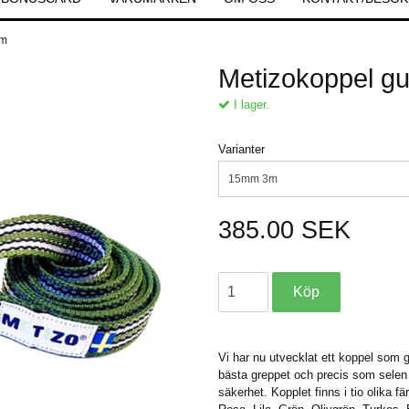
3m
Metizokoppel gu
I lager.
Varianter
15mm 3m
385.00 SEK
Vi har nu utvecklat ett koppel som ge
bästa greppet och precis som selen s
säkerhet. Kopplet finns i tio olika f