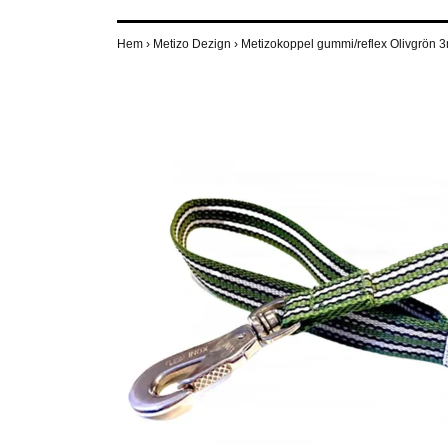
Hem
›
Metizo Dezign
›
Metizokoppel gummi/reflex Olivgrön 