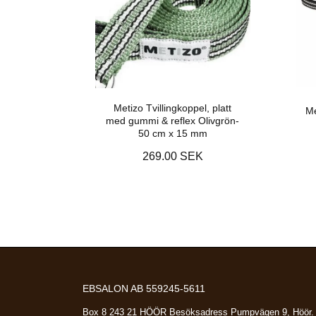
Metizo Tvillingkoppel, platt
Me
med gummi & reflex Olivgrön-
50 cm x 15 mm
269.00 SEK
EBSALON AB 559245-5611
Box 8 243 21 HÖÖR Besöksadress Pumpvägen 9, Höör.