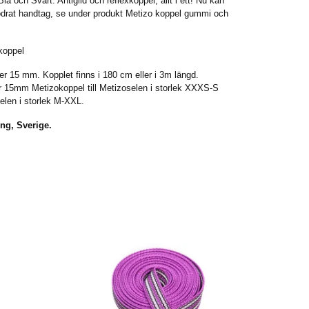
lå och Svart. Antiglid och reflexkoppel, allt i ett! Nu kan
odrat handtag, se under produkt Metizo koppel gummi och
koppel
er 15 mm. Kopplet finns i 180 cm eller i 3m längd.
 15mm Metizokoppel till Metizoselen i storlek XXXS-S
elen i storlek M-XXL.
ng, Sverige.