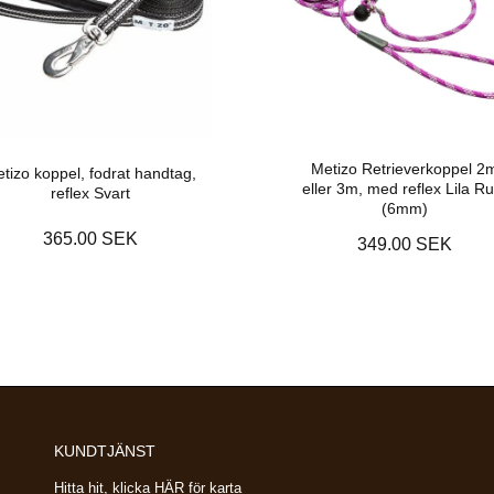
Metizo Retrieverkoppel 2
tizo koppel, fodrat handtag,
eller 3m, med reflex Lila Ru
reflex Svart
(6mm)
365.00 SEK
349.00 SEK
KUNDTJÄNST
Hitta hit, klicka HÄR för karta