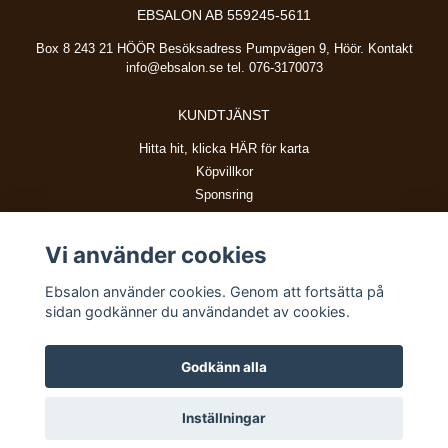
EBSALON AB 559245-5611
Box 8 243 21 HÖÖR Besöksadress Pumpvägen 9, Höör. Kontakt
info@ebsalon.se
tel. 076-3170073
KUNDTJÄNST
Hitta hit, klicka HÄR för karta
Köpvillkor
Sponsring
Vi använder cookies
BETALSÄTT
Ebsalon använder cookies. Genom att fortsätta på
sidan godkänner du användandet av cookies.
Godkänn alla
© Copyright 2026 Ebsalon
Inställningar
Powered by Quickbutik