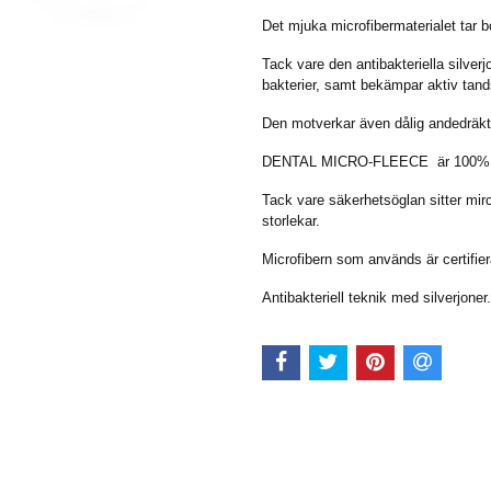
Det mjuka microfibermaterialet tar b
Tack vare den antibakteriella sil
bakterier, samt bekämpar aktiv tan
Den motverkar även dålig andedräk
DENTAL MICRO-FLEECE är 100% fri 
Tack vare säkerhetsöglan sitter mirc
storlekar.
Microfibern som används är certifie
Antibakteriell teknik med silverjoner.