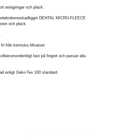
ort avlagringar och plack.
verjonteknikenoskadliggör DENTAL MICRO-FLEECE
dsten och plack.
t.
från kemiska tillsatser.
ofleecenordentligt fast på fingret och passar alla
rad enligt Oeko-Tex 100 standard.