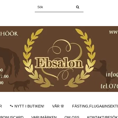
R
🐾 NYTT I BUTIKEN!
VÅR 🌸
FÄSTING,FLUGA&INSEKT
BONUSCARD
VARUMÄRKEN
OM OSS
KONTAKT/BESÖK