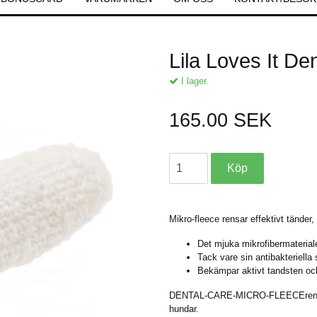
Lila Loves It De
I lager.
165.00 SEK
Mikro-fleece rensar effektivt tänder
Det mjuka mikrofibermaterial
Tack vare sin antibakteriella 
Bekämpar aktivt tandsten och
DENTAL-CARE-MICRO-FLEECErengör e
hundar.