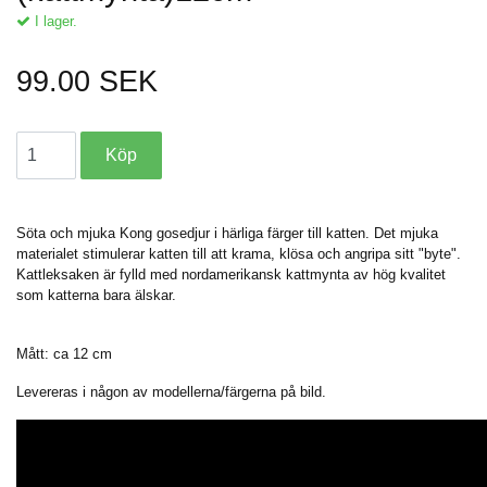
I lager.
99.00 SEK
Söta och mjuka Kong gosedjur i härliga färger till katten. Det mjuka
materialet stimulerar katten till att krama, klösa och angripa sitt "byte".
Kattleksaken är fylld med nordamerikansk kattmynta av hög kvalitet
som katterna bara älskar.
Mått: ca 12 cm
Levereras i någon av modellerna/färgerna på bild.