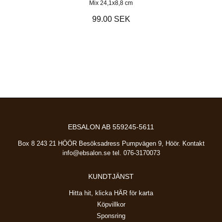
Mix 24,1x8,8 cm
99.00 SEK
EBSALON AB 559245-5611
Box 8 243 21 HÖÖR Besöksadress Pumpvägen 9, Höör. Kontakt
info@ebsalon.se
tel. 076-3170073
KUNDTJÄNST
Hitta hit, klicka HÄR för karta
Köpvillkor
Sponsring