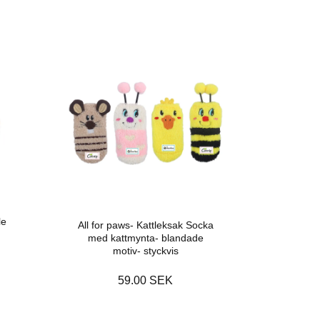
le
All for paws- Kattleksak Socka
med kattmynta- blandade
motiv- styckvis
59.00 SEK