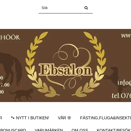
R
🐾 NYTT I BUTIKEN!
VÅR 🌸
FÄSTING,FLUGA&INSEKT
BONUSCARD
VARUMÄRKEN
OM OSS
KONTAKT/BESÖK