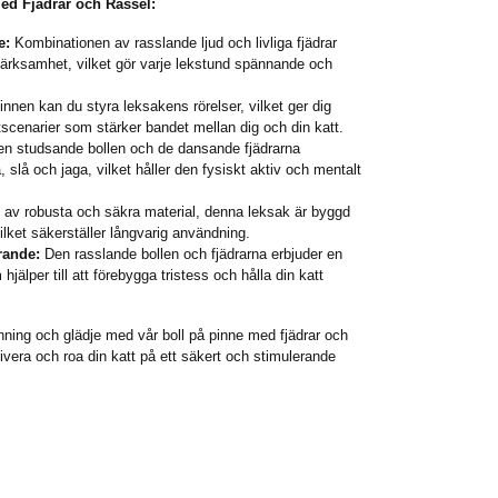
ed Fjädrar och Rassel:
e:
Kombinationen av rasslande ljud och livliga fjädrar
ärksamhet, vilket gör varje lekstund spännande och
nnen kan du styra leksakens rörelser, vilket ger dig
ktscenarier som stärker bandet mellan dig och din katt.
n studsande bollen och de dansande fjädrarna
 slå och jaga, vilket håller den fysiskt aktiv och mentalt
d av robusta och säkra material, denna leksak är byggd
 vilket säkerställer långvarig användning.
rande:
Den rasslande bollen och fjädrarna erbjuder en
älper till att förebygga tristess och hålla din katt
nning och glädje med vår boll på pinne med fjädrar och
tivera och roa din katt på ett säkert och stimulerande