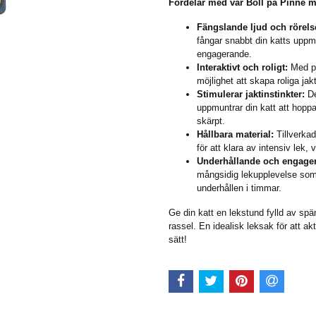
Fördelar med vår Boll på Pinne m
Fängslande ljud och rörels
fångar snabbt din katts uppm
engagerande.
Interaktivt och roligt:
Med pi
möjlighet att skapa roliga ja
Stimulerar jaktinstinkter:
De
uppmuntrar din katt att hoppa,
skärpt.
Hållbara material:
Tillverka
för att klara av intensiv lek,
Underhållande och engage
mångsidig lekupplevelse som hj
underhållen i timmar.
Ge din katt en lekstund fylld av spä
rassel. En idealisk leksak för att ak
sätt!