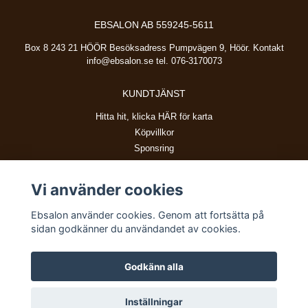
EBSALON AB 559245-5611
Box 8 243 21 HÖÖR Besöksadress Pumpvägen 9, Höör. Kontakt
info@ebsalon.se
tel. 076-3170073
KUNDTJÄNST
Hitta hit, klicka HÄR för karta
Köpvillkor
Sponsring
Vi använder cookies
BETALSÄTT
Ebsalon använder cookies. Genom att fortsätta på
sidan godkänner du användandet av cookies.
Godkänn alla
© Copyright 2026 Ebsalon
Inställningar