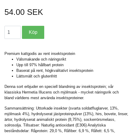
54.00 SEK
Premium kattgodis av rent insektsprotein
Välsmakande och näringsrikt
Upp till 97% hållbart protein
Baserat på rent, högkvalitativt insektsprotein
Lättsmält och glutenfritt
Denna sort erbjuder en speciell blandning av insektsprotein; vår
klassiska Hermetia Illucens och mjölmask - mycket näringsrik och
bland världens mest använda insektsproteiner.
Sammansättning: Uttorkade insekter (svarta soldatfluglarver, 13%,
mjölmask 4%), hydrolyserat jästproteinpulver (13%), hirs, bovete, linser,
ärtor, hydrolyserat animaliskt protein (8,75%), sockerrörsmelass,
solrosolja. Tillsatser: Naturlig antioxidant (E306) Analytiska
beståndsdelar: Råprotein: 29,0 %, Råfiber: 6,9 %, Råfett: 6,5 %,