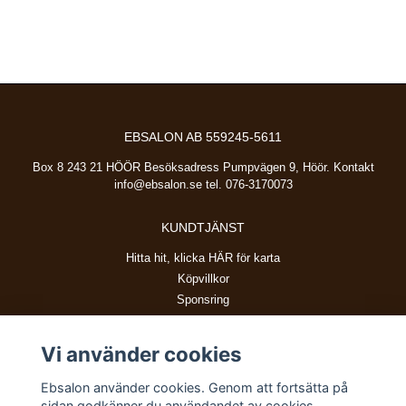
EBSALON AB 559245-5611
Box 8 243 21 HÖÖR Besöksadress Pumpvägen 9, Höör. Kontakt
info@ebsalon.se
tel. 076-3170073
KUNDTJÄNST
Hitta hit, klicka HÄR för karta
Köpvillkor
Sponsring
Vi använder cookies
BETALSÄTT
Ebsalon använder cookies. Genom att fortsätta på
sidan godkänner du användandet av cookies.