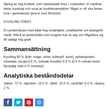
Näring av hög kvalitet, som uteslutande finns i zoobutiker. Vi värderar
deras kunskap och urval av kvalitetsprodukter. Något vi vill ska finnas
kvar i generationer (precis som Monster).
KYCKLING FÖRST
En proteinråvara med både hög smaklighet, smältbarhet och biologiskt
värde. Alltså en proteinkälla som kroppen kan ta upp och tillgodose sig
till väldigt hög grad!
Sammansättning
Kyckling 60 % (kött, mage, skinn, köttmjöl, lever), potatisprotein,
mineraler, laxolja 0,5 %, torkade morötter 0,4 % (0,4 % torkad morot
likvärdigt med 4 % morötter)
Analytiska beståndsdelar
Vatten: 72 %, råprotein: 13,5 %, råfett: 10,5 %, växttråd: 0,4 %, råaska:
2 %.