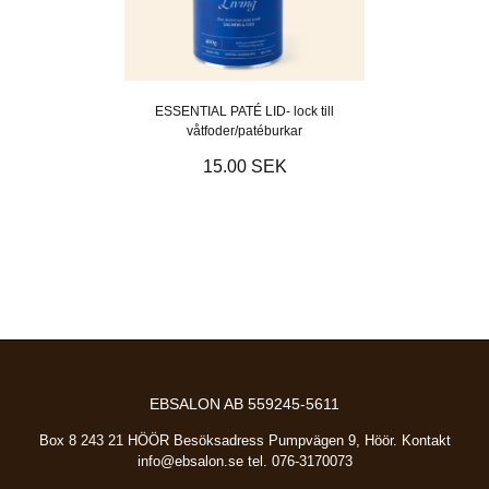
ESSENTIAL PATÉ LID- lock till
våtfoder/patéburkar
15.00 SEK
EBSALON AB 559245-5611
Box 8 243 21 HÖÖR Besöksadress Pumpvägen 9, Höör. Kontakt
info@ebsalon.se
tel. 076-3170073