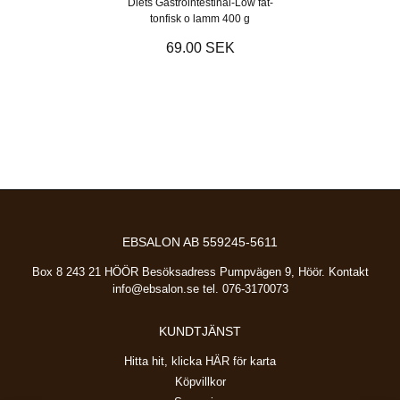
Diets Gastrointestinal-Low fat-
tonfisk o lamm 400 g
69.00 SEK
EBSALON AB 559245-5611
Box 8 243 21 HÖÖR Besöksadress Pumpvägen 9, Höör. Kontakt
info@ebsalon.se
tel. 076-3170073
KUNDTJÄNST
Hitta hit, klicka HÄR för karta
Köpvillkor