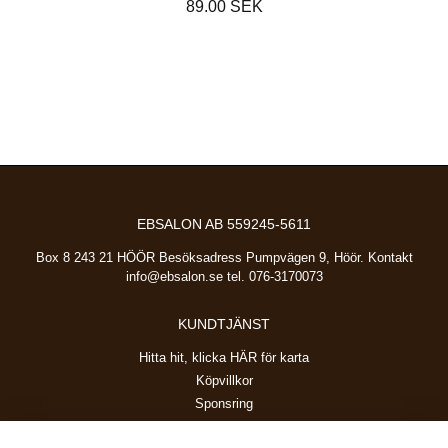
89.00 SEK
EBSALON AB 559245-5611
Box 8 243 21 HÖÖR Besöksadress Pumpvägen 9, Höör. Kontakt
info@ebsalon.se
tel. 076-3170073
KUNDTJÄNST
Hitta hit, klicka HÄR för karta
Köpvillkor
Sponsring