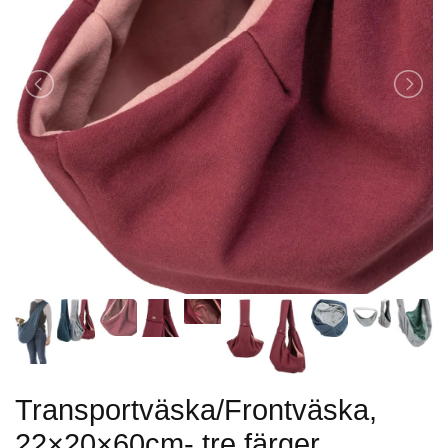
Transportväska/Frontväska,
22×20×60cm- tre färger