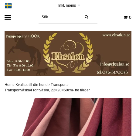
Inkl. moms
▾
0
Hem
›
Kvalitet till din hund
›
Transport
›
Transportväska/Frontväska, 22×20×60cm- tre färger