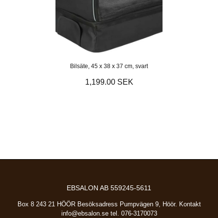
Bilsäte, 45 x 38 x 37 cm, svart
1,199.00 SEK
EBSALON AB 559245-5611
Box 8 243 21 HÖÖR Besöksadress Pumpvägen 9, Höör. Kontakt
info@ebsalon.se
tel. 076-3170073