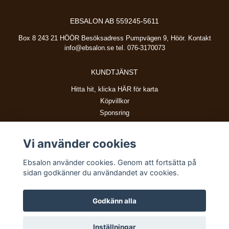
EBSALON AB 559245-5611
Box 8 243 21 HÖÖR Besöksadress Pumpvägen 9, Höör. Kontakt
info@ebsalon.se
tel. 076-3170073
KUNDTJÄNST
Hitta hit, klicka HÄR för karta
Köpvillkor
Sponsring
Vi använder cookies
BETALSÄTT
Ebsalon använder cookies. Genom att fortsätta på
sidan godkänner du användandet av cookies.
Godkänn alla
© Copyright 2026 Ebsalon
Inställningar