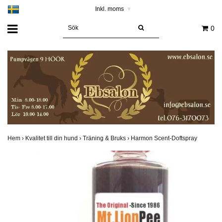
Inkl. moms
▾
0
Hem
›
Kvalitet till din hund
›
Träning & Bruks
›
Harmon Scent-Doftspray