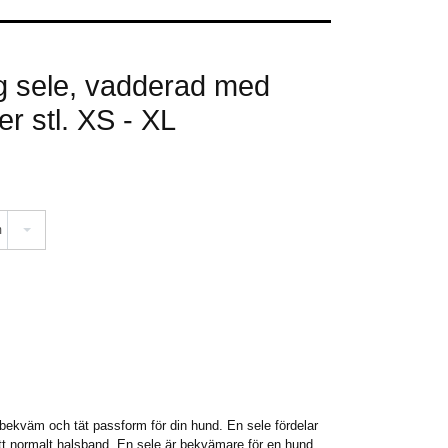
g sele, vadderad med
ger stl. XS - XL
m
bekväm och tät passform för din hund. En sele fördelar
ett normalt halsband. En sele är bekvämare för en hund