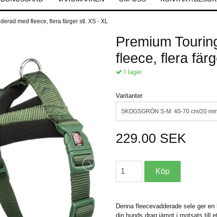
erad med fleece, flera färger stl. XS - XL
Premium Tourin
fleece, flera fär
I lager.
Varitanter
SKOGSGRÖN S-M: 40-70 cm/20 m
229.00 SEK
Denna fleecevadderade sele ger en 
din hunds drag jämnt i motsats till 