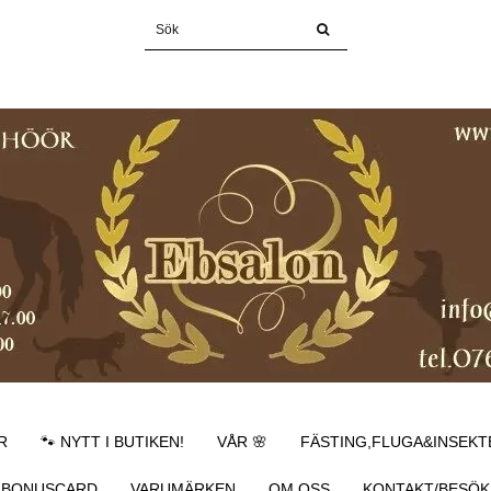
R
🐾 NYTT I BUTIKEN!
VÅR 🌸
FÄSTING,FLUGA&INSEKT
BONUSCARD
VARUMÄRKEN
OM OSS
KONTAKT/BESÖK