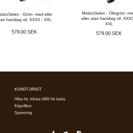
MetizoSelen - Olivgrön- m
tizoSelen - Grön- med eller
eller utan handtag stl. XXXS
tan handtag stl. XXXS - XXL
XXL
579.00 SEK
579.00 SEK
KUNDTJÄNST
Hitta hit, klicka HÄR för karta
Köpvillkor
Sponsring