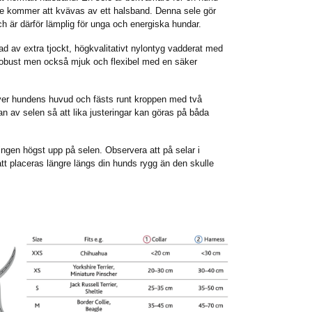
te kommer att kvävas av ett halsband. Denna sele gör
och är därför lämplig för unga och energiska hundar.
ad av extra tjockt, högkvalitativt nylontyg vadderat med
 robust men också mjuk och flexibel med en säker
över hundens huvud och fästs runt kroppen med två
n av selen så att lika justeringar kan göras på båda
ingen högst upp på selen. Observera att på selar i
att placeras längre längs din hunds rygg än den skulle