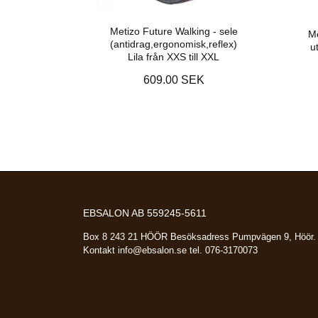
Metizo Future Walking - sele
Me
(antidrag,ergonomisk,reflex)
u
Lila från XXS till XXL
609.00 SEK
EBSALON AB 559245-5611
Box 8 243 21 HÖÖR Besöksadress Pumpvägen 9, Höör.
Kontakt
info@ebsalon.se
tel. 076-3170073