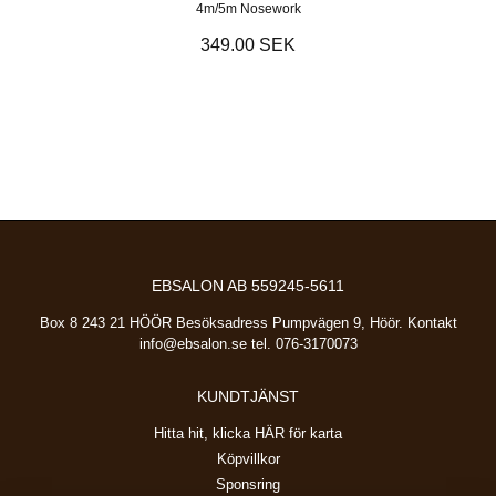
4m/5m Nosework
349.00 SEK
EBSALON AB 559245-5611
Box 8 243 21 HÖÖR Besöksadress Pumpvägen 9, Höör. Kontakt
info@ebsalon.se
tel. 076-3170073
KUNDTJÄNST
Hitta hit, klicka HÄR för karta
Köpvillkor
Sponsring