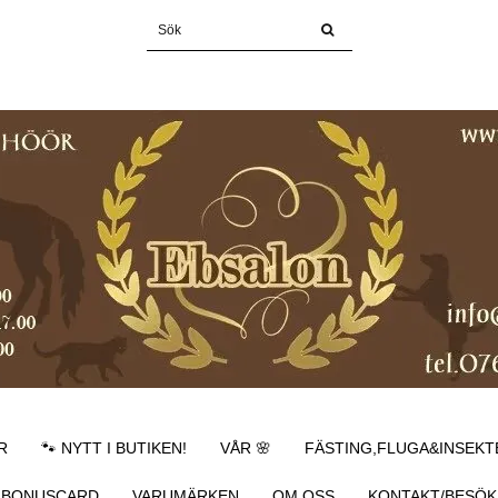
R
🐾 NYTT I BUTIKEN!
VÅR 🌸
FÄSTING,FLUGA&INSEKT
BONUSCARD
VARUMÄRKEN
OM OSS
KONTAKT/BESÖK