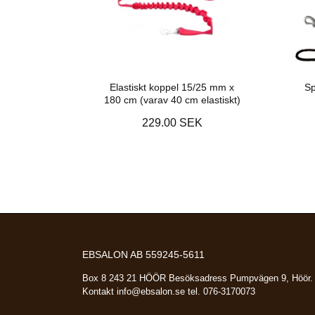
Elastiskt koppel 15/25 mm x
Sp
180 cm (varav 40 cm elastiskt)
229.00 SEK
EBSALON AB 559245-5611
Box 8 243 21 HÖÖR Besöksadress Pumpvägen 9, Höör.
Kontakt
info@ebsalon.se
tel. 076-3170073