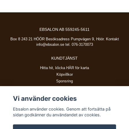
EBSALON AB 559245-5611
Box 8 243 21 HÖÖR Besöksadress Pumpvägen 9, Höör. Kontakt
info@ebsalon.se
tel. 076-3170073
KUNDTJÄNST
Hitta hit, klicka HÄR för karta
Köpvillkor
Sponsring
Vi använder cookies
BETALSÄTT
Ebsalon använder cookies. Genom att fortsätta på
sidan godkänner du användandet av cookies.