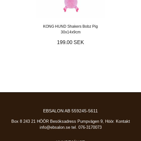
KONG HUND Shakers Bobz Pig
30x14x9cm
199.00 SEK
EBSALON AB 559245-5611
Box 8 243 21 HÖÖR Besöksadress Pumpvägen 9, Höör. Kontakt
info@ebsalon.se
tel. 076-3170073