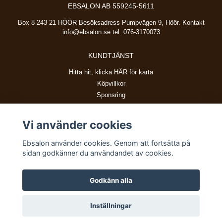
EBSALON AB 559245-5611
Box 8 243 21 HÖÖR Besöksadress Pumpvägen 9, Höör. Kontakt
info@ebsalon.se
tel. 076-3170073
KUNDTJÄNST
Hitta hit, klicka HÄR för karta
Köpvillkor
Sponsring
Vi använder cookies
BETALSÄTT
Ebsalon använder cookies. Genom att fortsätta på
sidan godkänner du användandet av cookies.
Godkänn alla
© Copyright 2026 Ebsalon
Inställningar
Powered by Quickbutik