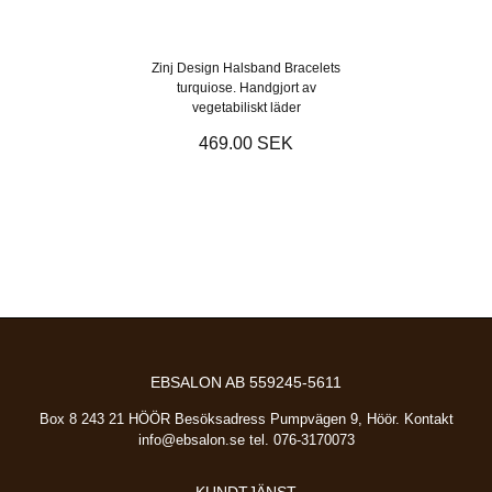
Zinj Design Halsband Bracelets
turquiose. Handgjort av
vegetabiliskt läder
469.00 SEK
EBSALON AB 559245-5611
Box 8 243 21 HÖÖR Besöksadress Pumpvägen 9, Höör. Kontakt
info@ebsalon.se
tel. 076-3170073