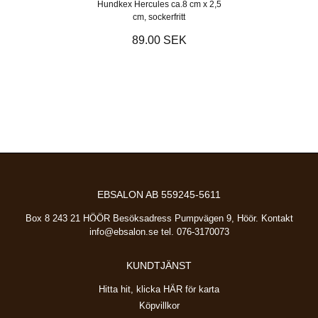
Hundkex Hercules ca.8 cm x 2,5
cm, sockerfritt
89.00 SEK
EBSALON AB 559245-5611
Box 8 243 21 HÖÖR Besöksadress Pumpvägen 9, Höör. Kontakt
info@ebsalon.se
tel. 076-3170073
KUNDTJÄNST
Hitta hit, klicka HÄR för karta
Köpvillkor