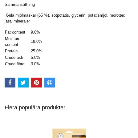
Sammansättning
Gula mjölmaskar (65 %), sötpotatis, glycerin, potatismjöl, morötter,
jäst, mineraler
Fat content
9.0
%
Moisture
18.0
%
content
Protein
25.0
%
Crude ash
5.0
%
Crude fibre
3.0
%
Flera populära produkter