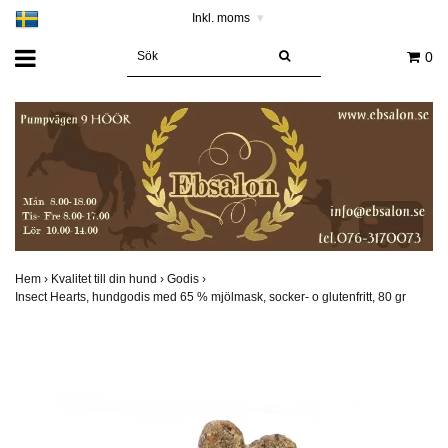
Inkl. moms
▾
0
Hem
›
Kvalitet till din hund
›
Godis
›
Insect Hearts, hundgodis med 65 % mjölmask, socker- o glutenfritt, 80 gr